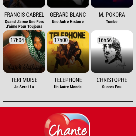
FRANCIS CABREL
GERARD BLANC
M. POKORA
Quand J'aime Une Fois
Une Autre Histoire
Tombe
J'aime Pour Toujours
17h04
17h04
17h00
17h00
16h56
16h56
TERI MOISE
TELEPHONE
CHRISTOPHE
Je Serai La
Un Autre Monde
Succes Fou